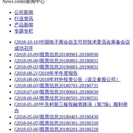
News center
新闻中心
公司新闻
行业资讯
产品新闻
专题专栏
[2018-10-16]
中国电子商会自主可控技术委员会筹备会议
成功召开
[2018-10-09]
股票信息20180901-20180930
[2018-09-06]
股票信息20180801-20180831
[2018-09-03]
股票信息20190801-20190831
[2018-08-21]
2018年半年度报告
[2018-08-06]
2018年对外投资公告（设立参股公司）
[2018-08-03]
股票信息20180701-20180731
[2018-07-04]
股票信息20180601-20180630
[2018-06-04]
股票信息20180501-20180531
[2018-05-30]
中关村新三板投融资路演（第7场）顺利举
办
[2018-05-04]
股票信息20180401-20180430
[2018-04-05]
股票信息20180301-20180330
[2018-03-06]
股票信息20180201-20180228