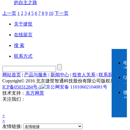
的自主之路
上一页
1
2
3
4
5
6
7
8
9
10
下一页
关于捷世
在线留言
搜 索
联系方式
电
话
网站首页
|
产品与服务
|
新闻中心
|
投资人关系
|
联系我们
Q
Copyright© 2016 北京捷世智通科技股份有限公司版权所有
京
ICP备05031284号-1
京公网安备 11010602104081号
微
技术支持：
东方网景
信
关注我们：
×
×
友情链接: