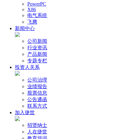
PowerPC
X86
电气系统
飞腾
新闻中心
公司新闻
行业资讯
产品新闻
专题专栏
投资人关系
公司治理
业绩报告
股票信息
公告通函
联系方式
加入捷世
招贤纳士
人在捷世
教育培训