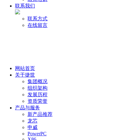
联系我们
联系方式
在线留言
网站首页
关于捷世
集团概况
组织架构
发展历程
资质荣誉
产品与服务
新产品推荐
龙芯
申威
PowerPC
X86