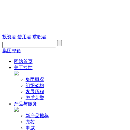
投资者
使用者
求职者
集团邮箱
网站首页
关于捷世
集团概况
组织架构
发展历程
资质荣誉
产品与服务
新产品推荐
龙芯
申威